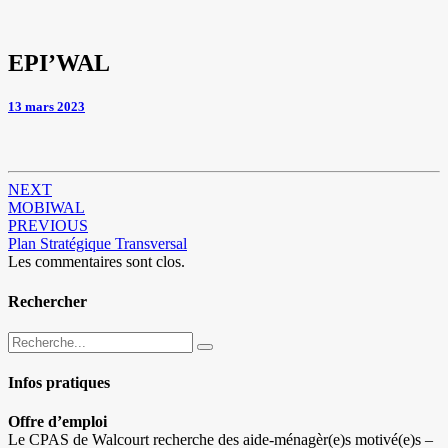
EPI’WAL
EPI’WAL
?
>
13 mars 2023
Navigation
NEXT
MOBIWAL
d'article
PREVIOUS
Plan Stratégique Transversal
Les commentaires sont clos.
Rechercher
Recherche
Recherche
pour
:
Infos pratiques
Offre d’emploi
Le CPAS de Walcourt recherche des aide-ménagèr(e)s motivé(e)s –