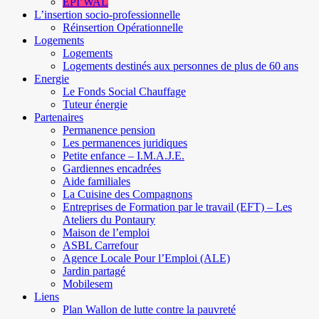
EPI’WAL
L’insertion socio-professionnelle
Réinsertion Opérationnelle
Logements
Logements
Logements destinés aux personnes de plus de 60 ans
Energie
Le Fonds Social Chauffage
Tuteur énergie
Partenaires
Permanence pension
Les permanences juridiques
Petite enfance – I.M.A.J.E.
Gardiennes encadrées
Aide familiales
La Cuisine des Compagnons
Entreprises de Formation par le travail (EFT) – Les
Ateliers du Pontaury
Maison de l’emploi
ASBL Carrefour
Agence Locale Pour l’Emploi (ALE)
Jardin partagé
Mobilesem
Liens
Plan Wallon de lutte contre la pauvreté